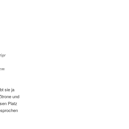
tige
hem
t sie ja
itrone und
sen Platz
gesprochen