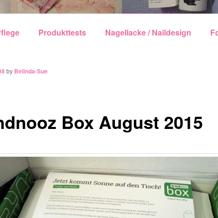
echseln
flege
Produkttests
Nagellacke / Naildesign
F
08
by
Belinda-Sue
ndnooz Box August 2015