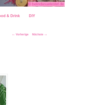
ood & Drink
DIY
Artikelnavigation
←
Vorherige
Nächste
→