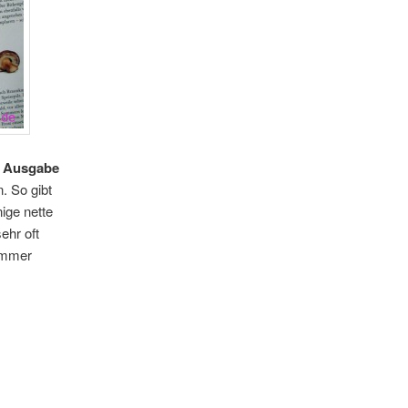
e
Ausgabe
. So gibt
ige nette
ehr oft
 immer