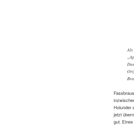
Als
„Ap
Dur
Ori
Bra
Fassbrause
inzwischen
Holunder a
jetzt über
gut. Eines