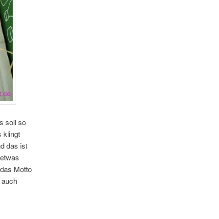
 soll so
 klingt
d das ist
 etwas
 das Motto
l auch