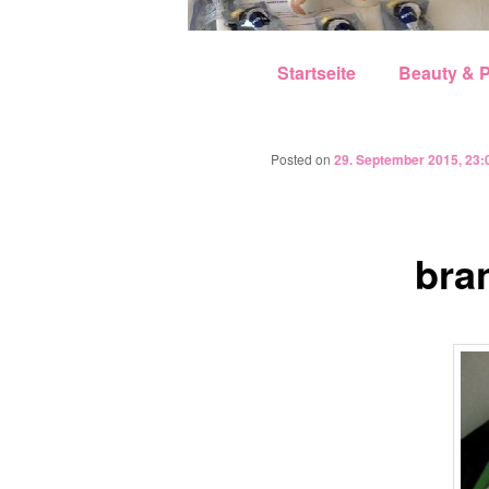
Hauptmenü
Zum Inhalt wechseln
Zum sekundären Inhalt w
Startseite
Beauty & P
Posted on
29. September 2015, 23:
bra