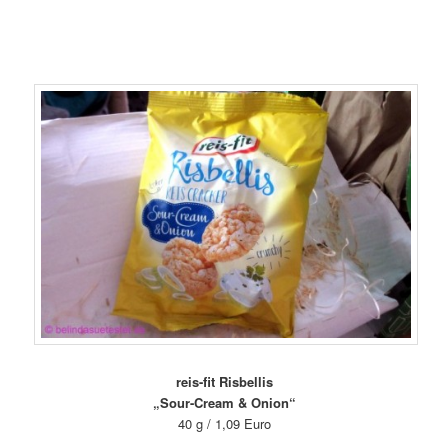
reis-fit Risbellis
„Sour-Cream & Onion“
40 g / 1,09 Euro