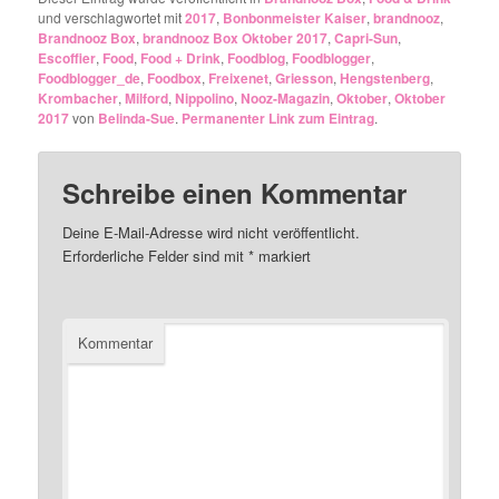
und verschlagwortet mit
2017
,
Bonbonmeister Kaiser
,
brandnooz
,
Brandnooz Box
,
brandnooz Box Oktober 2017
,
Capri-Sun
,
Escoffier
,
Food
,
Food + Drink
,
Foodblog
,
Foodblogger
,
Foodblogger_de
,
Foodbox
,
Freixenet
,
Griesson
,
Hengstenberg
,
Krombacher
,
Milford
,
Nippolino
,
Nooz-Magazin
,
Oktober
,
Oktober
2017
von
Belinda-Sue
.
Permanenter Link zum Eintrag
.
Schreibe einen Kommentar
Deine E-Mail-Adresse wird nicht veröffentlicht.
Erforderliche Felder sind mit
*
markiert
Kommentar