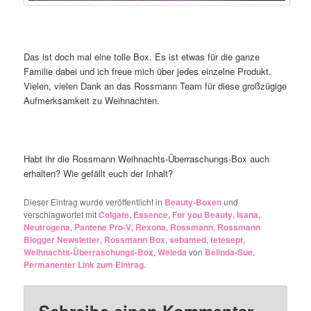
Das ist doch mal eine tolle Box. Es ist etwas für die ganze
Familie dabei und ich freue mich über jedes einzelne Produkt.
Vielen, vielen Dank an das Rossmann Team für diese großzügige
Aufmerksamkeit zu Weihnachten.
Habt ihr die Rossmann Weihnachts-Überraschungs-Box auch
erhalten? Wie gefällt euch der Inhalt?
Dieser Eintrag wurde veröffentlicht in
Beauty-Boxen
und
verschlagwortet mit
Colgate
,
Essence
,
For you Beauty
,
Isana
,
Neutrogena
,
Pantene Pro-V
,
Rexona
,
Rossmann
,
Rossmann
Blogger Newsletter
,
Rossmann Box
,
sebamed
,
tetesept
,
Weihnachts-Überraschungs-Box
,
Weleda
von
Belinda-Sue
.
Permanenter Link zum Eintrag
.
Schreibe einen Kommentar