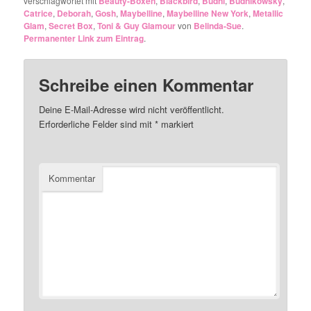
verschlagwortet mit
Beauty-Boxen
,
Blackbird
,
Budni
,
Budnikowsky
,
Catrice
,
Deborah
,
Gosh
,
Maybelline
,
Maybelline New York
,
Metallic
Glam
,
Secret Box
,
Toni & Guy Glamour
von
Belinda-Sue
.
Permanenter Link zum Eintrag
.
Schreibe einen Kommentar
Deine E-Mail-Adresse wird nicht veröffentlicht.
Erforderliche Felder sind mit
*
markiert
Kommentar