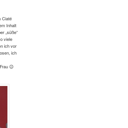
 Ciaté
em Inhalt
ber „süße“
o viele
n ich vor
osen, ich
 Frau 😉