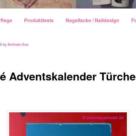
echseln
flege
Produkttests
Nagellacke / Naildesign
F
8
by
Belinda-Sue
té Adventskalender Türch