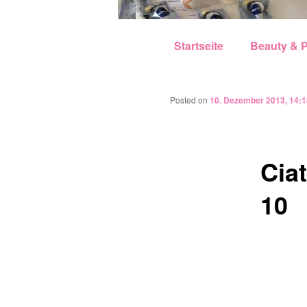
Hauptmenü
Zum Inhalt wechseln
Zum sekundären Inhalt w
Startseite
Beauty & P
Posted on
10. Dezember 2013, 14:1
Cia
10