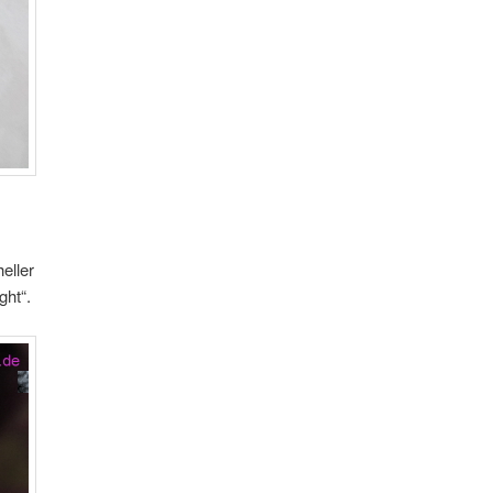
eller
ght“.