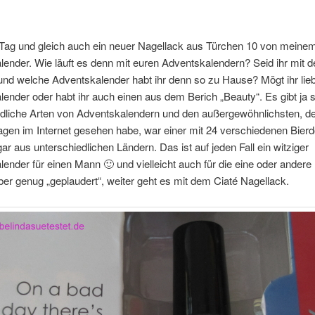
 Tag und gleich auch ein neuer Nagellack aus Türchen 10 von meinem
ender. Wie läuft es denn mit euren Adventskalendern? Seid ihr mit d
und welche Adventskalender habt ihr denn so zu Hause? Mögt ihr lie
ender oder habt ihr auch einen aus dem Berich „Beauty“. Es gibt ja s
edliche Arten von Adventskalendern und den außergewöhnlichsten, de
agen im Internet gesehen habe, war einer mit 24 verschiedenen Bierd
ar aus unterschiedlichen Ländern. Das ist auf jeden Fall ein witziger
ender für einen Mann 🙂 und vielleicht auch für die eine oder andere
aber genug „geplaudert“, weiter geht es mit dem Ciaté Nagellack.