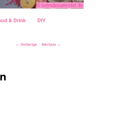
ood & Drink
DIY
Artikelnavigation
←
Vorherige
Nächste
→
en