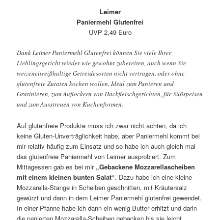
Leimer
Paniermehl Glutenfrei
UVP 2,49 Euro
Dank Leimer Paniermehl Glutenfrei können Sie viele Ihrer
Lieblingsgericht wieder wie gewohnt zubereiten, auch wenn Sie
weizeneiweißhaltige Getreidesorten nicht vertragen, oder ohne
glutenfreie Zutaten kochen wollen. Ideal zum Panieren und
Gratinieren, zum Auflockern von Hackfleischgerichten, für Süßspeisen
und zum Ausstreuen von Kuchenformen.
Auf glutenfreie Produkte muss ich zwar nicht achten, da ich
keine Gluten-Unverträglichkeit habe, aber Paniermehl kommt bei
mir relativ häufig zum Einsatz und so habe ich auch gleich mal
das glutenfreie Paniermehl von Leimer ausprobiert. Zum
Mittagessen gab es bei mir
„Gebackene Mozzarellascheiben
mit einem kleinen bunten Salat“
. Dazu habe ich eine kleine
Mozzarella-Stange in Scheiben geschnitten, mit Kräutersalz
gewürzt und dann in dem Leimer Paniermehl glutenfrei gewendet.
In einer Pfanne habe ich dann ein wenig Butter erhitzt und darin
die panierten Mozzarella-Scheiben gebacken bis sie leicht