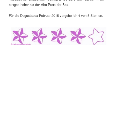
einiges höher als der Abo-Preis der Box.
Für die Degustabox Februar 2015 vergebe ich 4 von 5 Sternen.
Wie gefällt euch die Zusammenstellung der Degustabox im
Februar 2015?
Vielen Dank an das Team von Degustabox für diese tolle Box.
Dieser Eintrag wurde veröffentlicht in
Degustabox
,
Food & Drink
und
verschlagwortet mit
Bärenbande
,
Degustabox
,
Drink
,
Drinkfit
,
Energy
,
Februar
,
Haas
,
Joghurt
,
Knoblauch
,
Knusperstangen
,