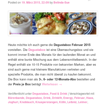
Posted on
19. März 2015, 22:09
by
Belinda-Sue
Heute möchte ich euch gerne die
Degustabox Februar 2015
vorstellen. Die
Degustabox
ist eine Überraschungsbox und sie
kommt immer Ende des Monats für den laufenden Monat an und
enthält eine bunte Mischung aus dem Lebensmittelbereich. In der
Regel enthält sie 10-15 Produkte von bekannten Marken, aber es
sind auch gerne mal kleinere Manufakturen vertreten und
spezielle Produkte, die man nicht überall zu kaufen bekommt.
Die Box kann man als
3-, 6- oder 12-Monats-Abo
bestellen und
der
Preis je Box
beträgt
Weiterlesen
→
Veröffentlicht unter
Degustabox
,
Food & Drink
|
Verschlagwortet mit
Bärenbande
,
Degustabox
,
Drink
,
Drinkfit
,
Energy
,
Februar
,
Haas
,
Joghurt
,
Knoblauch
,
Knusperstangen
,
Kölln
,
Leibniz
,
Leimer
,