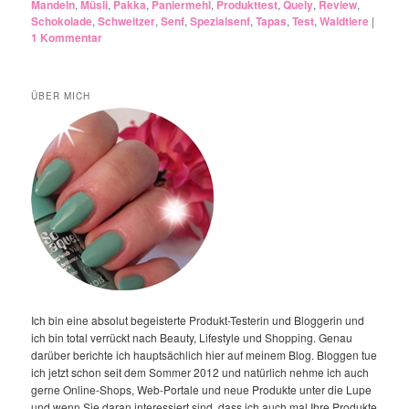
Mandeln
,
Müsli
,
Pakka
,
Paniermehl
,
Produkttest
,
Quely
,
Review
,
Schokolade
,
Schweitzer
,
Senf
,
Spezialsenf
,
Tapas
,
Test
,
Waldtiere
|
1
Kommentar
ÜBER MICH
Ich bin eine absolut begeisterte Produkt-Testerin und Bloggerin und
ich bin total verrückt nach Beauty, Lifestyle und Shopping. Genau
darüber berichte ich hauptsächlich hier auf meinem Blog. Bloggen tue
ich jetzt schon seit dem Sommer 2012 und natürlich nehme ich auch
gerne Online-Shops, Web-Portale und neue Produkte unter die Lupe
und wenn Sie daran interessiert sind, dass ich auch mal Ihre Produkte