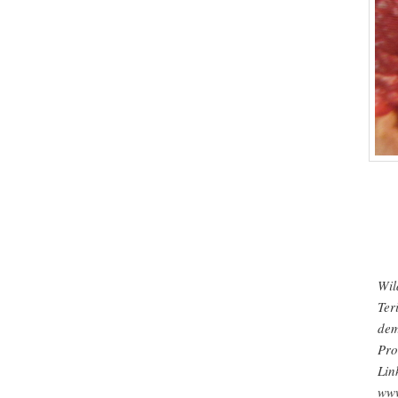
Wil
Ter
dem
Pro
Lin
www