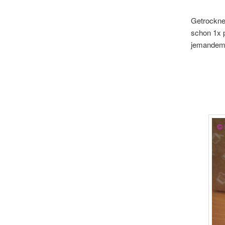
Getrocknet
schon 1x p
jemandem 