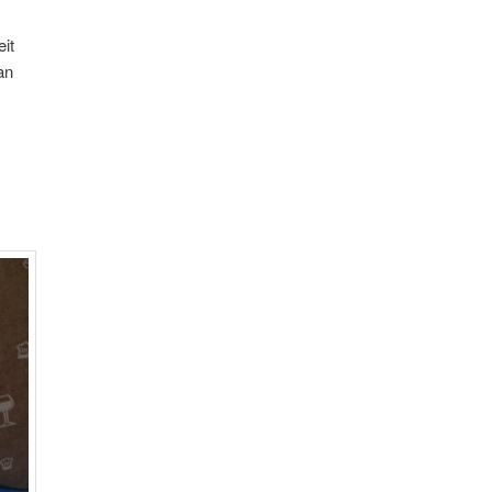
eit
an