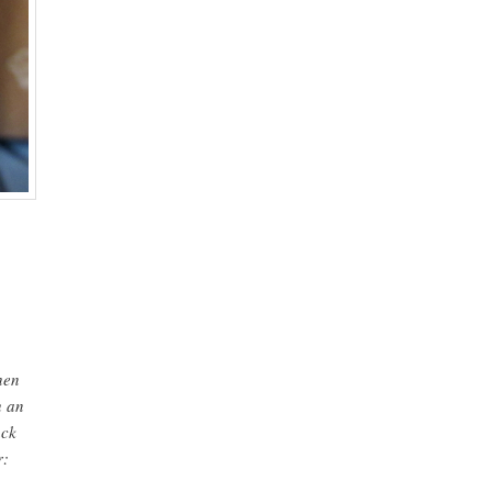
hen
h an
ack
r: