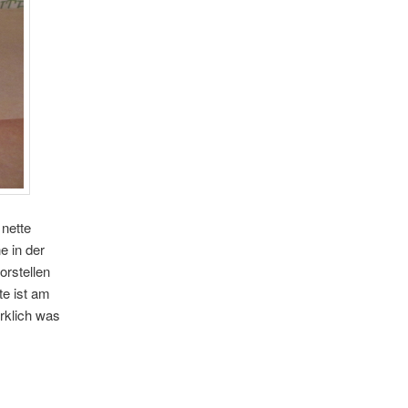
 nette
e in der
orstellen
te ist am
rklich was