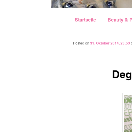
Hauptmenü
Zum Inhalt wechseln
Zum sekundären Inhalt w
Startseite
Beauty & P
Posted on
31. Oktober 2014, 23:53
Deg