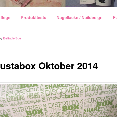
echseln
flege
Produkttests
Nagellacke / Naildesign
F
by
Belinda-Sue
ustabox Oktober 2014