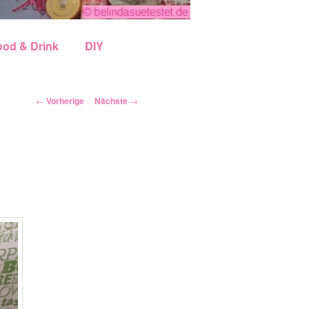
ood & Drink
DIY
Artikelnavigation
←
Vorherige
Nächste
→