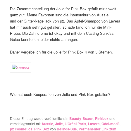
Die Zusammenstellung der Jolie for Pink Box gefällt mir soweit
ganz gut. Meine Favoriten sind die Intensivkur von Aussie
und der Glitter-Nagellack von p2. Das Apfel-Shampoo von Lavera
hat mir auch sehr gut gefallen, schade fand ich nur die Mini-
Probe. Die Zahncreme ist okay und mit dem Casting Sunkiss
Gelée konnte ich leider nichts anfangen.
Daher vergebe ich für die Jolie for Pink Box 4 von 5 Sternen.
Wie hat euch Kooperation von Jolie und Pink Box gefallen?
Dieser Eintrag wurde veröffentlicht in
Beauty-Boxen
,
Pinkbox
und
verschlagwortet mit
Aussie
,
Jolie
,
L'Oréal Paris
,
Lavera
,
Odol-med3
,
p2 cosmetics
,
Pink Box
von
Belinda-Sue
.
Permanenter Link zum