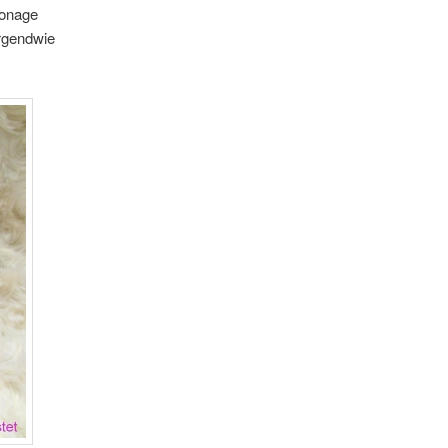
tonage
irgendwie