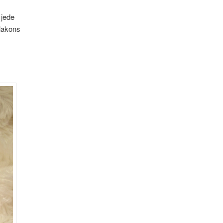
 jede
Flakons