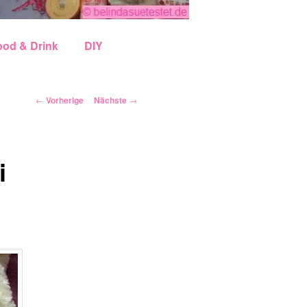
ood & Drink
DIY
Artikelnavigation
←
Vorherige
Nächste
→
i