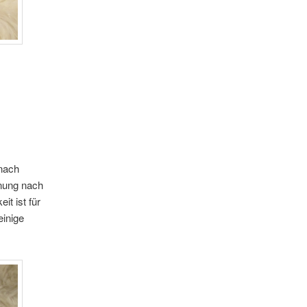
 nach
inung nach
it ist für
einige