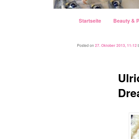
Hauptmenü
Zum Inhalt wechseln
Zum sekundären Inhalt w
Startseite
Beauty & P
Posted on
27. Oktober 2013, 11:12
Ulr
Dre