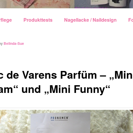
echseln
flege
Produkttests
Nagellacke / Naildesign
F
by
Belinda-Sue
ic de Varens Parfüm – „Min
am“ und „Mini Funny“