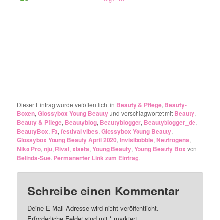
Dieser Eintrag wurde veröffentlicht in
Beauty & Pflege
,
Beauty-
Boxen
,
Glossybox Young Beauty
und verschlagwortet mit
Beauty
,
Beauty & Pflege
,
Beautyblog
,
Beautyblogger
,
Beautyblogger_de
,
BeautyBox
,
Fa
,
festival vibes
,
Glossybox Young Beauty
,
Glossybox Young Beauty April 2020
,
Invisibobble
,
Neutrogena
,
Niko Pro
,
nju
,
Rival
,
xlaeta
,
Young Beauty
,
Young Beauty Box
von
Belinda-Sue
.
Permanenter Link zum Eintrag
.
Schreibe einen Kommentar
Deine E-Mail-Adresse wird nicht veröffentlicht.
Erforderliche Felder sind mit
*
markiert