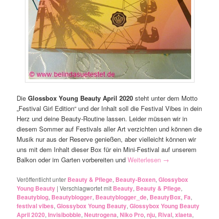
Die
Glossbox Young Beauty April 2020
steht unter dem Motto
„Festival Girl Edition“ und der Inhalt soll die Festival Vibes in dein
Herz und deine Beauty-Routine lassen. Leider müssen wir in
diesem Sommer auf Festivals aller Art verzichten und können die
Musik nur aus der Reserve genießen, aber vielleicht können wir
uns mit dem Inhalt dieser Box für ein Mini-Festival auf unserem
Balkon oder im Garten vorbereiten und
Weiterlesen
→
Veröffentlicht unter
Beauty & Pflege
,
Beauty-Boxen
,
Glossybox
Young Beauty
|
Verschlagwortet mit
Beauty
,
Beauty & Pflege
,
Beautyblog
,
Beautyblogger
,
Beautyblogger_de
,
BeautyBox
,
Fa
,
festival vibes
,
Glossybox Young Beauty
,
Glossybox Young Beauty
April 2020
,
Invisibobble
,
Neutrogena
,
Niko Pro
,
nju
,
Rival
,
xlaeta
,