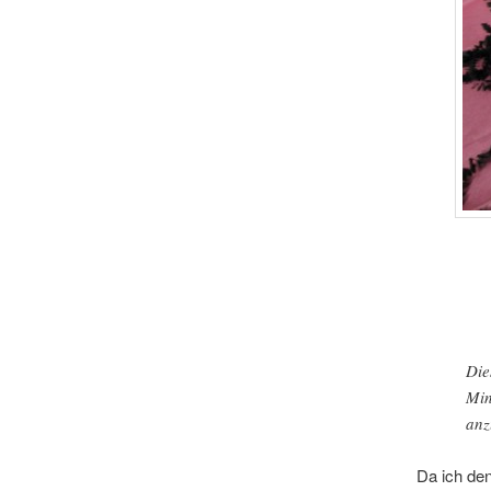
Die
Min
anz
Da ich de