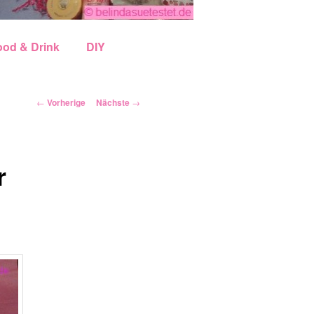
ood & Drink
DIY
Artikelnavigation
←
Vorherige
Nächste
→
r