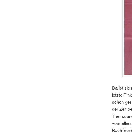
Da ist sie
letzte Pin
schon gesc
der Zeit b
Thema und 
vorstellen
Buch-Serie