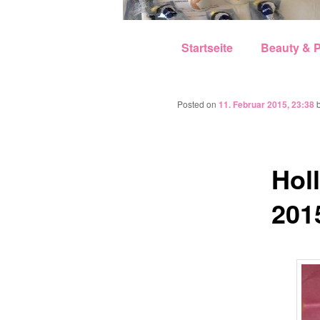
Hauptmenü
Zum Inhalt wechseln
Zum sekundären Inhalt w
Startseite
Beauty & P
Posted on
11. Februar 2015, 23:38
Hol
201