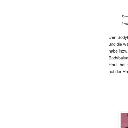
Das
hau
Den Bodyba
und die w
habe inzwi
Bodybalsa
Haut, hat 
auf der Ha