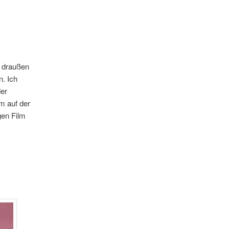
t draußen
. Ich
der
m auf der
gen Film