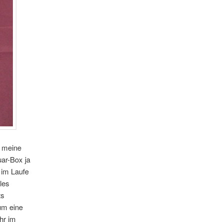
h meine
uar-Box ja
 im Laufe
les
ts
 um eine
hr im