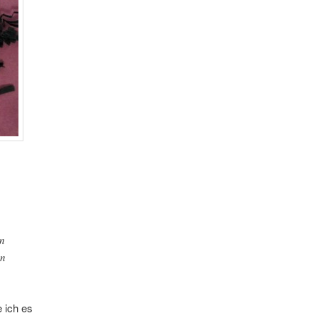
en
on
 ich es