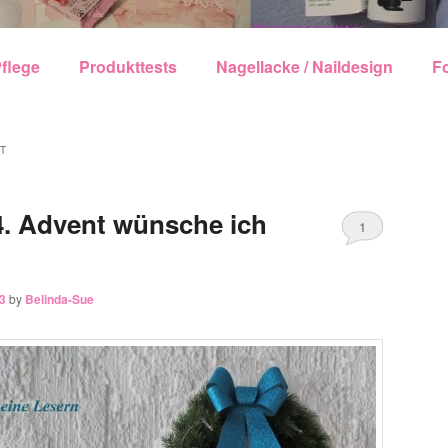
echseln
flege
Produkttests
Nagellacke / Naildesign
F
NT
4. Advent wünsche ich
1
3
by
Belinda-Sue