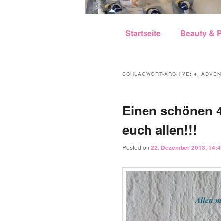
Hauptmenü
Zum Inhalt wechseln
Zum sekundären Inhalt w
Startseite
Beauty & P
SCHLAGWORT-ARCHIVE:
4. ADVE
Einen schönen 
euch allen!!!
Posted on
22. Dezember 2013, 14:4