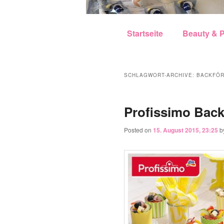
Hauptmenü
Zum Inhalt wechseln
Zum sekundären Inhalt w
Startseite
Beauty & P
SCHLAGWORT-ARCHIVE:
BACKFÖ
Posted on
15. August 2015, 23:25
b