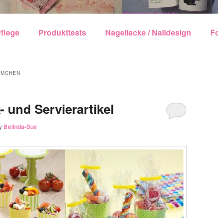
echseln
flege
Produkttests
Nagellacke / Naildesign
F
RMCHEN
y
Belinda-Sue