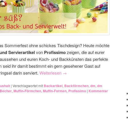
 das Sommerfest ohne schickes Tischdesign? Heute möchte
und Servierartikel
von
Profissimo
zeigen, die auf eurer
t aussehen und euren Koch- und Backkünsten das perfekte
seid ihr damit bestimmt ein gern gesehener Gast auf
ringsel darin serviert.
Weiterlesen
→
ushalt
|
Verschlagwortet mit
Backartikel
,
Backförmchen
,
dm
,
dm
-Becher
,
Muffin-Förmchen
,
Muffin-Formen
,
Profissimo
|
Kommentar