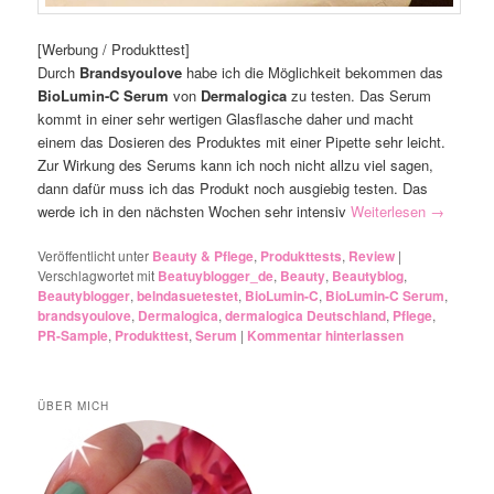
[Werbung / Produkttest]
Durch
Brandsyoulove
habe ich die Möglichkeit bekommen das
BioLumin-C Serum
von
Dermalogica
zu testen. Das Serum
kommt in einer sehr wertigen Glasflasche daher und macht
einem das Dosieren des Produktes mit einer Pipette sehr leicht.
Zur Wirkung des Serums kann ich noch nicht allzu viel sagen,
dann dafür muss ich das Produkt noch ausgiebig testen. Das
werde ich in den nächsten Wochen sehr intensiv
Weiterlesen
→
Veröffentlicht unter
Beauty & Pflege
,
Produkttests
,
Review
|
Verschlagwortet mit
Beatuyblogger_de
,
Beauty
,
Beautyblog
,
Beautyblogger
,
belndasuetestet
,
BioLumin-C
,
BioLumin-C Serum
,
brandsyoulove
,
Dermalogica
,
dermalogica Deutschland
,
Pflege
,
PR-Sample
,
Produkttest
,
Serum
|
Kommentar hinterlassen
ÜBER MICH