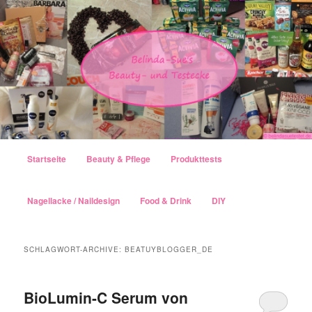
Hauptmenü
Startseite
Beauty & Pflege
Produkttests
Zum Inhalt wechseln
Zum sekundären Inhalt wechseln
Nagellacke / Naildesign
Food & Drink
DIY
SCHLAGWORT-ARCHIVE:
BEATUYBLOGGER_DE
BioLumin-C Serum von