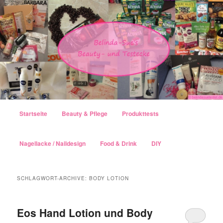
Hauptmenü
Startseite
Beauty & Pflege
Produkttests
Zum Inhalt wechseln
Zum sekundären Inhalt wechseln
Nagellacke / Naildesign
Food & Drink
DIY
SCHLAGWORT-ARCHIVE:
BODY LOTION
Eos Hand Lotion und Body