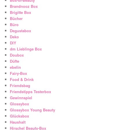
Box-of-Beauty
Brandnooz Box
Brigitte Box
Bücher
Büro
Degustabox
Deko
DIY
dm Lieblinge Box
Doubox
Düfte
ebelin
Fairy-Box
Food & Drink
Friendsbag
Friendstipps Testerbox
Gewinnspiel
Glossybox
Glossybox Young Beauty
Glücksbox
Haushalt
Hirschel Beauty-Box