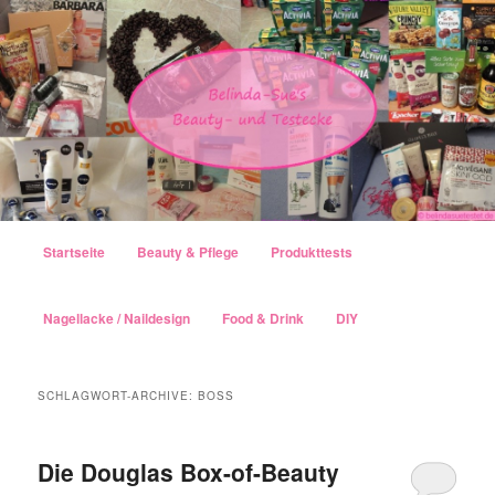
Hauptmenü
Startseite
Beauty & Pflege
Produkttests
Zum Inhalt wechseln
Zum sekundären Inhalt wechseln
Nagellacke / Naildesign
Food & Drink
DIY
SCHLAGWORT-ARCHIVE:
BOSS
Die Douglas Box-of-Beauty