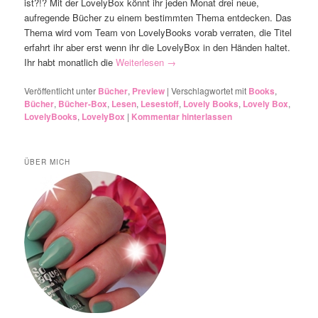
ist?!? Mit der LovelyBox könnt ihr jeden Monat drei neue,
aufregende Bücher zu einem bestimmten Thema entdecken. Das
Thema wird vom Team von LovelyBooks vorab verraten, die Titel
erfahrt ihr aber erst wenn ihr die LovelyBox in den Händen haltet.
Ihr habt monatlich die
Weiterlesen
→
Veröffentlicht unter
Bücher
,
Preview
|
Verschlagwortet mit
Books
,
Bücher
,
Bücher-Box
,
Lesen
,
Lesestoff
,
Lovely Books
,
Lovely Box
,
LovelyBooks
,
LovelyBox
|
Kommentar hinterlassen
ÜBER MICH