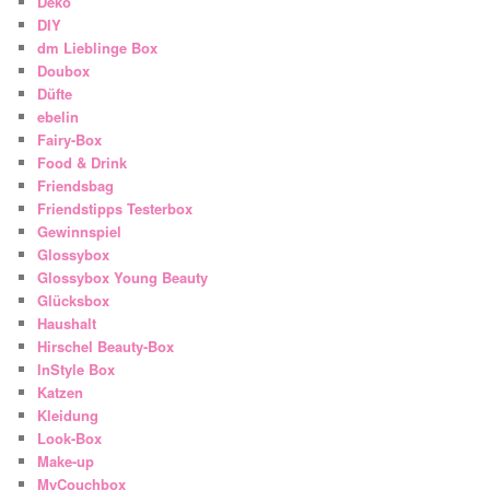
Deko
DIY
dm Lieblinge Box
Doubox
Düfte
ebelin
Fairy-Box
Food & Drink
Friendsbag
Friendstipps Testerbox
Gewinnspiel
Glossybox
Glossybox Young Beauty
Glücksbox
Haushalt
Hirschel Beauty-Box
InStyle Box
Katzen
Kleidung
Look-Box
Make-up
MyCouchbox