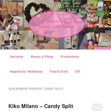
Hauptmenü
Startseite
Beauty & Pflege
Produkttests
Zum Inhalt wechseln
Zum sekundären Inhalt wechseln
Nagellacke / Naildesign
Food & Drink
DIY
SCHLAGWORT-ARCHIVE:
CANDY SPLIT
Kiko Milano – Candy Split