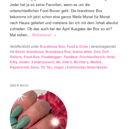
Jeder hat ja so seine Favoriten, wenn es um die
unterschiedlichen Food Boxen geht. Die brandnooz Box
bekomme ich jetzt schon eine ganze Weile Monat für Monat
nach Hause geliefert und meistens bin ich mit dem Inhalt absolut
zufrieden. Ob das auch bei der April Ausgabe der Box so ist?
Mal sehen…
Weiterlesen
→
Veröffentlicht unter
Brandnooz Box
,
Food & Drink
|
Verschlagwortet
mit
Becel
,
brandnooz
,
Brandnooz Box
,
bueno white
,
Deit
,
Deli
Reform
,
Food-Box
,
Foodblogger
,
Foodbox
,
Fruchtaufstrich
,
Hello
Kitty
,
kinder
,
Kinderpunsch
,
Mc Vitie's
,
McVitie's
,
Melitta
,
Rapskernöl
,
Sava
,
Tic Tac
,
vegan
|
Kommentar hinterlassen
ÜBER MICH