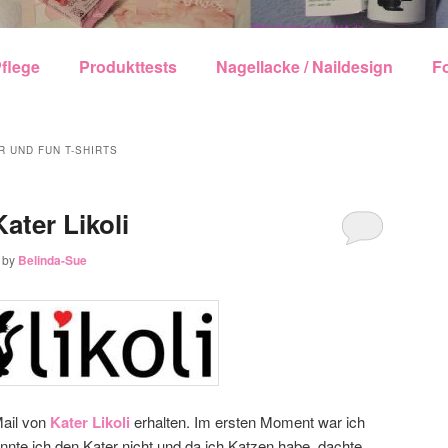
echseln
flege
Produkttests
Nagellacke / Naildesign
F
R UND FUN T-SHIRTS
ater Likoli
by
Belinda-Sue
Mail von
Kater Likoli
erhalten. Im ersten Moment war ich
nnte ich den Kater nicht und da ich Katzen habe, dachte