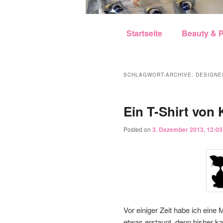
Hauptmenü
Zum Inhalt wechseln
Zum sekundären Inhalt w
Startseite
Beauty & P
SCHLAGWORT-ARCHIVE:
DESIGNE
Ein T-Shirt von K
Posted on
3. Dezember 2013, 12:03
Vor einiger Zeit habe ich eine 
etwas erstaunt, denn bisher ka