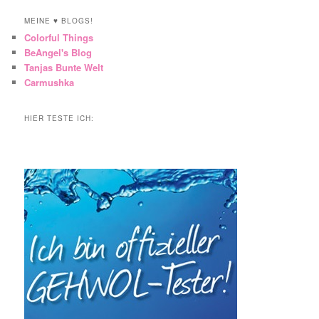
MEINE ♥ BLOGS!
Colorful Things
BeAngel's Blog
Tanjas Bunte Welt
Carmushka
HIER TESTE ICH: