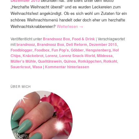
Dezember 2015
befunden hat. Sie steht unter dem Motto
„Herzhafte Weihnacht überall“ und es wurden Leckereien zum
Weihnachtsfest angekündigt. Ob es sich wohl um Zutaten für ein
schönes Weihnachtsmenü handelt oder doch eher um herzhafte
Weihnachtsknabbereien?
Weiterlesen
→
Veröffentlicht unter
Brandnooz Box
,
Food & Drink
|
Verschlagwortet
mit
brandnooz
,
Brandnooz Box
,
Deli Reform
,
Dezember 2015
,
Foodblogger
,
Foodbox
,
Fun Pop's
,
Göbber
,
Hengstenberg
,
Hof
Chips
,
Knäckebrot
,
Lorenz
,
Lorenz Snack-World
,
Mildessa
,
Müller's Mühle
,
Qualitätswein
,
Quinoa
,
Rotkäppchen
,
Rotkohl
,
Sauerkraut
,
Wasa
|
Kommentar hinterlassen
ÜBER MICH