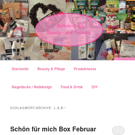
Hauptmenü
Startseite
Beauty & Pflege
Produkttests
Zum Inhalt wechseln
Zum sekundären Inhalt wechseln
Nagellacke / Naildesign
Food & Drink
DIY
SCHLAGWORT-ARCHIVE:
L.A.B.²
Schön für mich Box Februar