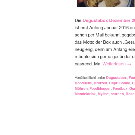
Die
Degustabox Dezember 2
ist erst Anfang Januar 2016
schon per Mail bekannt gegeben
das Motto der Box auch „Gesu
neugierig, denn am Anfang ei
möchte sich gerne gesünder ern
passend. Mal
Weiterlesen
→
Veröffentlicht unter
Degustabox
,
Foo
Bonduelle
,
Brotzeit
,
Capri Sonne
,
D
Möhren
,
Foodblogger
,
Foodbox
,
Gu
Mandeldrink
,
Myline
,
natreen
,
Rose