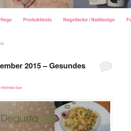
echseln
flege
Produkttests
Nagellacke / Naildesign
F
ER
ember 2015 – Gesundes
y
Belinda-Sue