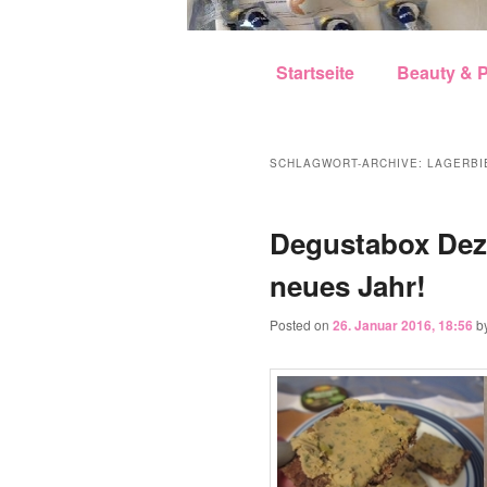
Hauptmenü
Zum Inhalt wechseln
Zum sekundären Inhalt w
Startseite
Beauty & P
SCHLAGWORT-ARCHIVE:
LAGERBI
Degustabox Dez
neues Jahr!
Posted on
26. Januar 2016, 18:56
b