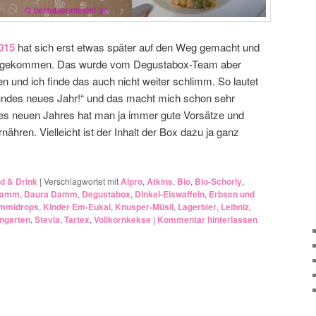
015
hat sich erst etwas später auf den Weg gemacht und
 angekommen. Das wurde vom Degustabox-Team aber
 und ich finde das auch nicht weiter schlimm. So lautet
ndes neues Jahr!“ und das macht mich schon sehr
nes neuen Jahres hat man ja immer gute Vorsätze und
ähren. Vielleicht ist der Inhalt der Box dazu ja ganz
d & Drink
|
Verschlagwortet mit
Alpro
,
Atkins
,
Bio
,
Bio-Schorly
,
amm
,
Daura Damm
,
Degustabox
,
Dinkel-Eiswaffeln
,
Erbsen und
mmidrops
,
Kinder Em-Eukal
,
Knusper-Müsli
,
Lagerbier
,
Leibniz
,
ngarten
,
Stevia
,
Tartex
,
Vollkornkekse
|
Kommentar hinterlassen