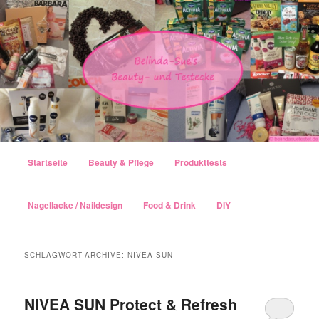
Hauptmenü
Startseite
Beauty & Pflege
Produkttests
Zum Inhalt wechseln
Zum sekundären Inhalt wechseln
Nagellacke / Naildesign
Food & Drink
DIY
SCHLAGWORT-ARCHIVE:
NIVEA SUN
NIVEA SUN Protect & Refresh