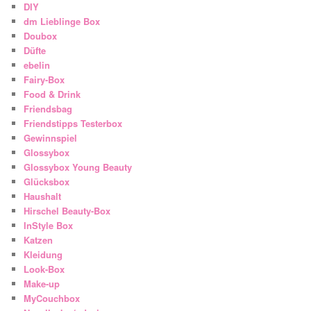
DIY
dm Lieblinge Box
Doubox
Düfte
ebelin
Fairy-Box
Food & Drink
Friendsbag
Friendstipps Testerbox
Gewinnspiel
Glossybox
Glossybox Young Beauty
Glücksbox
Haushalt
Hirschel Beauty-Box
InStyle Box
Katzen
Kleidung
Look-Box
Make-up
MyCouchbox