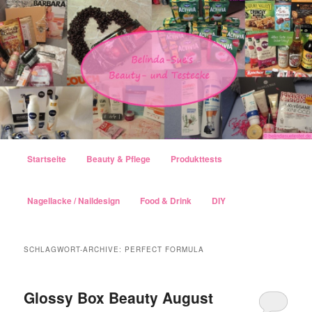
Hauptmenü
Startseite
Beauty & Pflege
Produkttests
Zum Inhalt wechseln
Zum sekundären Inhalt wechseln
Nagellacke / Naildesign
Food & Drink
DIY
SCHLAGWORT-ARCHIVE:
PERFECT FORMULA
Glossy Box Beauty August