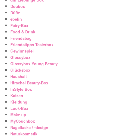
Doubox
Düfte
ebelin
Fairy-Box
Food & Drink
Friendsbag
Friendstipps Testerbox
Gewinnspiel
Glossybox
Glossybox Young Beauty
Glücksbox
Haushalt
Hirschel Beauty-Box
InStyle Box
Katzen
Kleidung
Look-Box
Make-up
MyCouchbox
Nagellacke / -design
Naturkosmetik