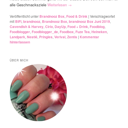
alle Geschmacksziele
Weiterlesen
→
Veröffentlicht unter
Brandnooz Box
,
Food & Drink
|
Verschlagwortet
mit
BiFi
,
brandnooz
,
Brandnooz Box
,
brandnooz Box Juni 2019
,
Cavendish & Harvey
,
Cirio
,
DayUp
,
Food + Drink
,
Foodblog
,
Foodblogger
,
Foodblogger_de
,
Foodbox
,
Fuze Tea
,
Heineken
,
Landpark
,
Nestlé
,
Pringles
,
Verival
,
Zentis
|
Kommentar
hinterlassen
ÜBER MICH