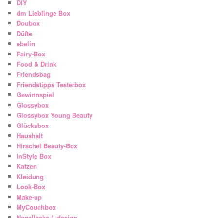
DIY
dm Lieblinge Box
Doubox
Düfte
ebelin
Fairy-Box
Food & Drink
Friendsbag
Friendstipps Testerbox
Gewinnspiel
Glossybox
Glossybox Young Beauty
Glücksbox
Haushalt
Hirschel Beauty-Box
InStyle Box
Katzen
Kleidung
Look-Box
Make-up
MyCouchbox
Nagellacke / -design