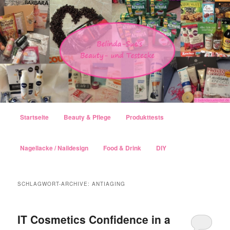
Hauptmenü
Startseite
Beauty & Pflege
Produkttests
Zum Inhalt wechseln
Zum sekundären Inhalt wechseln
Nagellacke / Naildesign
Food & Drink
DIY
SCHLAGWORT-ARCHIVE:
ANTIAGING
IT Cosmetics Confidence in a