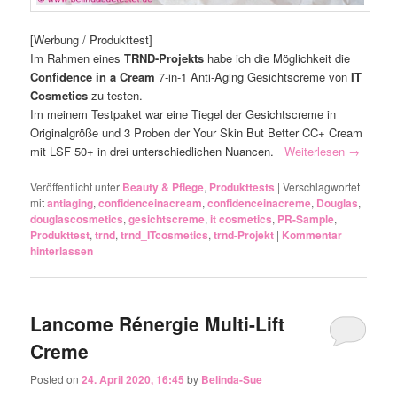
[Werbung / Produkttest]
Im Rahmen eines
TRND-Projekts
habe ich die Möglichkeit die
Confidence in a Cream
7-in-1 Anti-Aging Gesichtscreme von
IT
Cosmetics
zu testen.
Im meinem Testpaket war eine Tiegel der Gesichtscreme in
Originalgröße und 3 Proben der Your Skin But Better CC+ Cream
mit LSF 50+ in drei unterschiedlichen Nuancen.
Weiterlesen
→
Veröffentlicht unter
Beauty & Pflege
,
Produkttests
|
Verschlagwortet
mit
antiaging
,
confidenceinacream
,
confidenceinacreme
,
Douglas
,
douglascosmetics
,
gesichtscreme
,
it cosmetics
,
PR-Sample
,
Produkttest
,
trnd
,
trnd_ITcosmetics
,
trnd-Projekt
|
Kommentar
hinterlassen
Lancome Rénergie Multi-Lift
Creme
Posted on
24. April 2020, 16:45
by
Belinda-Sue