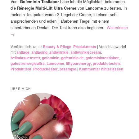
Vom
Gofeminin Testlabor
habe ich die Möglichkeit bekommen
die
Rénergie Multi-Lift Ultra Creme
von
Lancome
zu testen. In
meinem Testpaket waren 2 Tiegel der Creme, in einem sehr
ansprechenden und edlen lilafarbenen Tiegel mit einem
silberfarbenen Deckel. Der Test kann also beginnen.
Weiterlesen
→
Veröffentlicht unter
Beauty & Pflege
,
Produkttests
|
Verschlagwortet
mit
antiage
,
antiaging
,
antiwrinkle
,
antiwrinklecream
,
belindasuetestet
,
gofeminin
,
gofeminin.de
,
gofeminintestlabor
,
gotestrenergieultra
,
Lamcome
,
liftyourenergy
,
produktetesten
,
Produkttest
,
Produkttester
,
prsample
|
Kommentar hinterlassen
ÜBER MICH