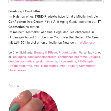
[Werbung / Produkttest]
Im Rahmen eines
TRND-Projekts
habe ich die Möglichkeit die
Confidence in a Cream
7-in-1 Anti-Aging Gesichtscreme von
IT
Cosmetics
zu testen.
Im meinem Testpaket war eine Tiegel der Gesichtscreme in
Originalgröße und 3 Proben der Your Skin But Better CC+ Cream
mit LSF 50+ in drei unterschiedlichen Nuancen.
Weiterlesen
→
Veröffentlicht unter
Beauty & Pflege
,
Produkttests
|
Verschlagwortet
mit
antiaging
,
confidenceinacream
,
confidenceinacreme
,
Douglas
,
douglascosmetics
,
gesichtscreme
,
it cosmetics
,
PR-Sample
,
Produkttest
,
trnd
,
trnd_ITcosmetics
,
trnd-Projekt
|
Kommentar
hinterlassen
ÜBER MICH