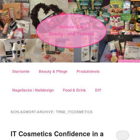
Hauptmenü
Startseite
Beauty & Pflege
Produkttests
Zum Inhalt wechseln
Zum sekundären Inhalt wechseln
Nagellacke / Naildesign
Food & Drink
DIY
SCHLAGWORT-ARCHIVE:
TRND_ITCOSMETICS
IT Cosmetics Confidence in a