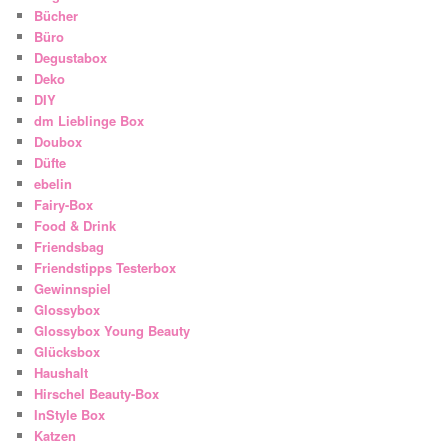
Bücher
Büro
Degustabox
Deko
DIY
dm Lieblinge Box
Doubox
Düfte
ebelin
Fairy-Box
Food & Drink
Friendsbag
Friendstipps Testerbox
Gewinnspiel
Glossybox
Glossybox Young Beauty
Glücksbox
Haushalt
Hirschel Beauty-Box
InStyle Box
Katzen