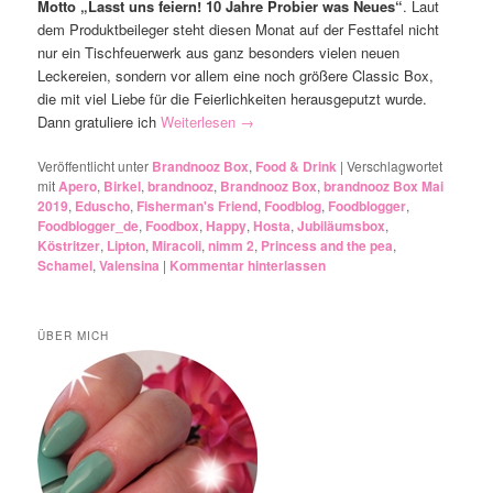
Motto „Lasst uns feiern! 10 Jahre Probier was Neues“
. Laut
dem Produktbeileger steht diesen Monat auf der Festtafel nicht
nur ein Tischfeuerwerk aus ganz besonders vielen neuen
Leckereien, sondern vor allem eine noch größere Classic Box,
die mit viel Liebe für die Feierlichkeiten herausgeputzt wurde.
Dann gratuliere ich
Weiterlesen
→
Veröffentlicht unter
Brandnooz Box
,
Food & Drink
|
Verschlagwortet
mit
Apero
,
Birkel
,
brandnooz
,
Brandnooz Box
,
brandnooz Box Mai
2019
,
Eduscho
,
Fisherman's Friend
,
Foodblog
,
Foodblogger
,
Foodblogger_de
,
Foodbox
,
Happy
,
Hosta
,
Jubiläumsbox
,
Köstritzer
,
Lipton
,
Miracoli
,
nimm 2
,
Princess and the pea
,
Schamel
,
Valensina
|
Kommentar hinterlassen
ÜBER MICH