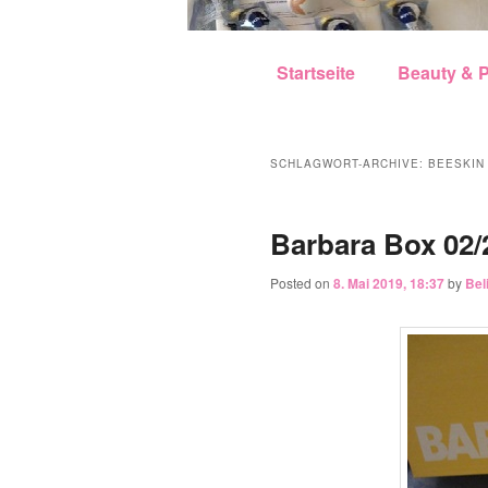
Hauptmenü
Zum Inhalt wechseln
Zum sekundären Inhalt w
Startseite
Beauty & P
SCHLAGWORT-ARCHIVE:
BEESKIN
Barbara Box 02/
Posted on
8. Mai 2019, 18:37
by
Bel