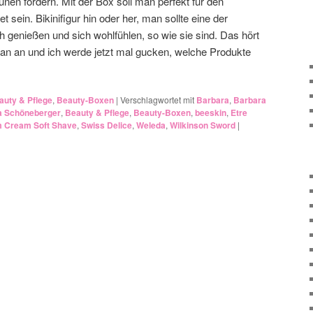
nen fördern. Mit der Box soll man perfekt für den
ein. Bikinifigur hin oder her, man sollte eine der
 genießen und sich wohlfühlen, so wie sie sind. Das hört
an an und ich werde jetzt mal gucken, welche Produkte
auty & Pflege
,
Beauty-Boxen
|
Verschlagwortet mit
Barbara
,
Barbara
a Schöneberger
,
Beauty & Pflege
,
Beauty-Boxen
,
beeskin
,
Etre
 Cream Soft Shave
,
Swiss Delice
,
Weleda
,
Wilkinson Sword
|