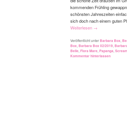
die schöne Zeit draußen im Grü
kommenden Frühling gewappnet s
schönsten Jahreszeiten einfach
sich doch nach einem guten Pl
Weiterlesen
→
Veröffentlicht unter
Barbara Box
,
Be
Box
,
Barbara Box 02/2019
,
Barbar
Belle
,
Flora Mare
,
Papanga
,
Scream
Kommentar hinterlassen