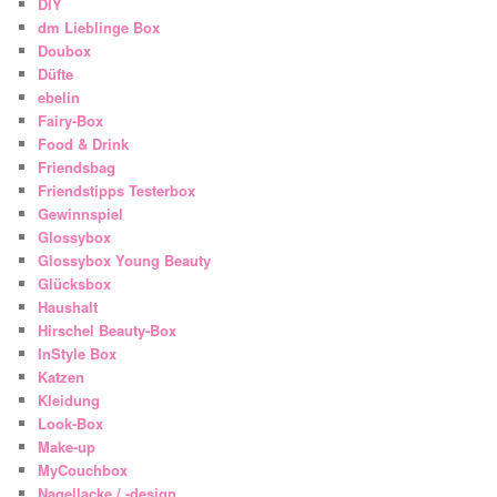
DIY
dm Lieblinge Box
Doubox
Düfte
ebelin
Fairy-Box
Food & Drink
Friendsbag
Friendstipps Testerbox
Gewinnspiel
Glossybox
Glossybox Young Beauty
Glücksbox
Haushalt
Hirschel Beauty-Box
InStyle Box
Katzen
Kleidung
Look-Box
Make-up
MyCouchbox
Nagellacke / -design