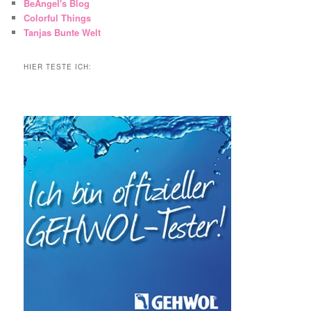
BeAngel's Blog
Colorful Things
Tanjas Bunte Welt
HIER TESTE ICH: