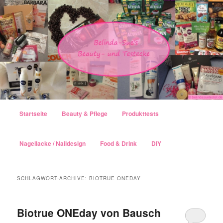
Hauptmenü
Startseite
Beauty & Pflege
Produkttests
Zum Inhalt wechseln
Zum sekundären Inhalt wechseln
Nagellacke / Naildesign
Food & Drink
DIY
SCHLAGWORT-ARCHIVE:
BIOTRUE ONEDAY
Biotrue ONEday von Bausch