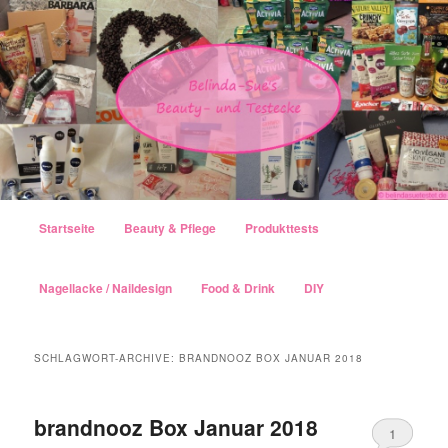
Hauptmenü
Startseite
Beauty & Pflege
Produkttests
Zum Inhalt wechseln
Zum sekundären Inhalt wechseln
Nagellacke / Naildesign
Food & Drink
DIY
SCHLAGWORT-ARCHIVE:
BRANDNOOZ BOX JANUAR 2018
brandnooz Box Januar 2018
1