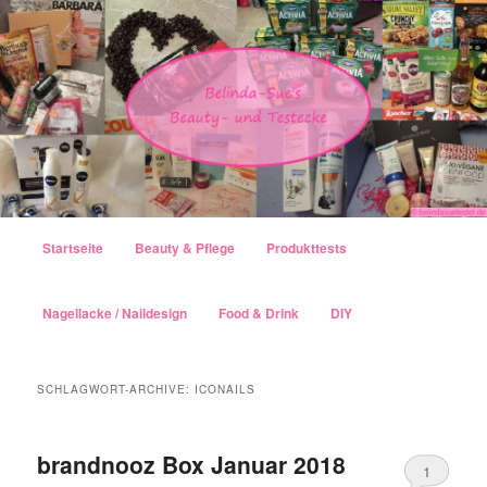
Hauptmenü
Startseite
Beauty & Pflege
Produkttests
Zum Inhalt wechseln
Zum sekundären Inhalt wechseln
Nagellacke / Naildesign
Food & Drink
DIY
SCHLAGWORT-ARCHIVE:
ICONAILS
brandnooz Box Januar 2018
1