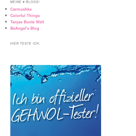
MEINE ♥ BLOGS!
Carmushka
Colorful Things
Tanjas Bunte Welt
BeAngel's Blog
HIER TESTE ICH: