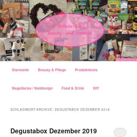
Hauptmenü
Startseite
Beauty & Pflege
Produkttests
Zum Inhalt wechseln
Zum sekundären Inhalt wechseln
Nagellacke / Naildesign
Food & Drink
DIY
SCHLAGWORT-ARCHIVE:
DEGUSTABOX DEZEMBER 2019
Degustabox Dezember 2019