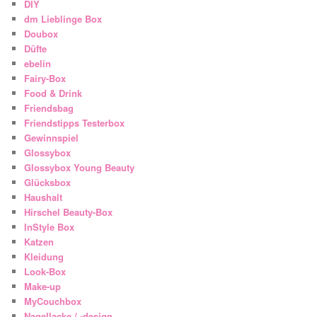
DIY
dm Lieblinge Box
Doubox
Düfte
ebelin
Fairy-Box
Food & Drink
Friendsbag
Friendstipps Testerbox
Gewinnspiel
Glossybox
Glossybox Young Beauty
Glücksbox
Haushalt
Hirschel Beauty-Box
InStyle Box
Katzen
Kleidung
Look-Box
Make-up
MyCouchbox
Nagellacke / -design