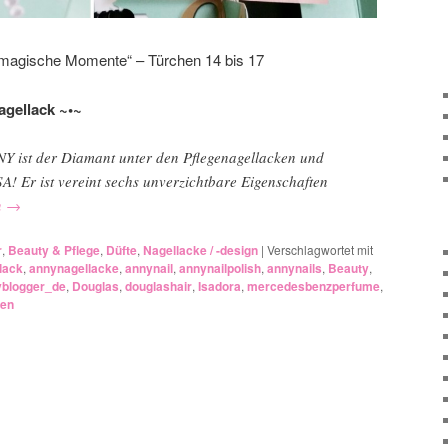
magische Momente“ – Türchen 14 bis 17
agellack ~•~
Y ist der Diamant unter den Pflegenagellacken und
A! Er ist vereint sechs unverzichtbare Eigenschaften
n
→
r
,
Beauty & Pflege
,
Düfte
,
Nagellacke / -design
|
Verschlagwortet mit
lack
,
annynagellacke
,
annynail
,
annynailpolish
,
annynails
,
Beauty
,
yblogger_de
,
Douglas
,
douglashair
,
Isadora
,
mercedesbenzperfume
,
sen