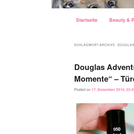
Hauptmenü
Zum Inhalt wechseln
Zum sekundären Inhalt w
Startseite
Beauty & P
SCHLAGWORT-ARCHIVE:
DOUGLAS
Douglas Advent
Momente“ – Türc
Posted on
17. Dezember 2016, 22:5