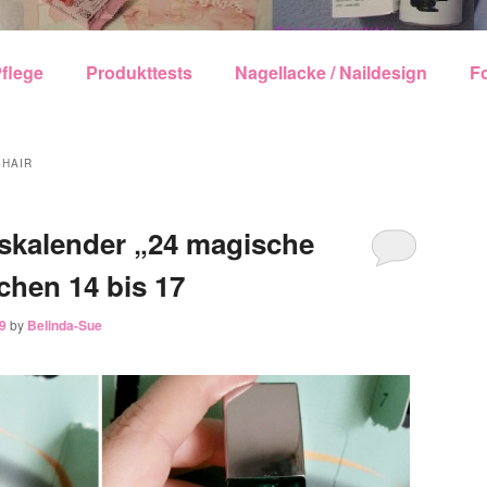
echseln
flege
Produkttests
Nagellacke / Naildesign
F
HAIR
skalender „24 magische
hen 14 bis 17
9
by
Belinda-Sue