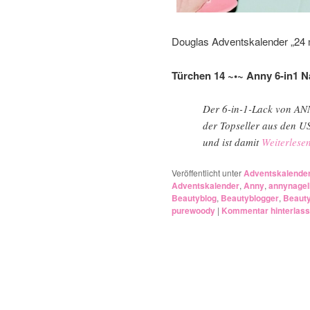
Douglas Adventskalender „24 
Türchen 14 ~•~ Anny 6-in1 N
Der 6-in-1-Lack von ANN
der Topseller aus den US
und ist damit
Weiterlese
Veröffentlicht unter
Adventskalende
Adventskalender
,
Anny
,
annynagel
Beautyblog
,
Beautyblogger
,
Beaut
purewoody
|
Kommentar hinterlas