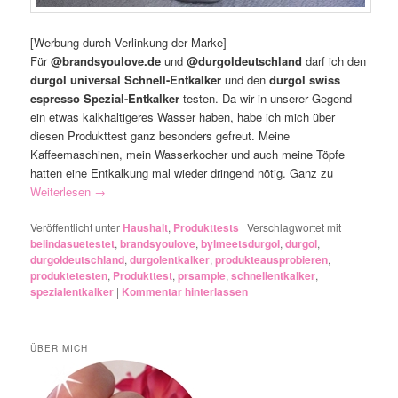
[Werbung durch Verlinkung der Marke]
Für
@brandsyoulove.de
und
@durgoldeutschland
darf ich den
durgol universal Schnell-Entkalker
und den
durgol swiss
espresso Spezial-Entkalker
testen. Da wir in unserer Gegend
ein etwas kalkhaltigeres Wasser haben, habe ich mich über
diesen Produkttest ganz besonders gefreut. Meine
Kaffeemaschinen, mein Wasserkocher und auch meine Töpfe
hatten eine Entkalkung mal wieder dringend nötig. Ganz zu
Weiterlesen
→
Veröffentlicht unter
Haushalt
,
Produkttests
|
Verschlagwortet mit
belindasuetestet
,
brandsyoulove
,
bylmeetsdurgol
,
durgol
,
durgoldeutschland
,
durgolentkalker
,
produkteausprobieren
,
produktetesten
,
Produkttest
,
prsample
,
schnellentkalker
,
spezialentkalker
|
Kommentar hinterlassen
ÜBER MICH