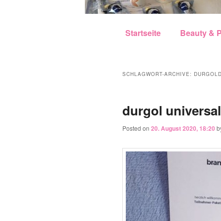
Hauptmenü
Zum Inhalt wechseln
Zum sekundären Inhalt w
Startseite
Beauty & P
SCHLAGWORT-ARCHIVE:
DURGOL
durgol universal
Posted on
20. August 2020, 18:20
b