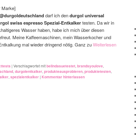
r Marke]
@durgoldeutschland
darf ich den
durgol universal
rgol swiss espresso Spezial-Entkalker
testen. Da wir in
haltigeres Wasser haben, habe ich mich über diesen
efreut. Meine Kaffeemaschinen, mein Wasserkocher und
Entkalkung mal wieder dringend nötig. Ganz zu
Weiterlesen
ttests
|
Verschlagwortet mit
belindasuetestet
,
brandsyoulove
,
schland
,
durgolentkalker
,
produkteausprobieren
,
produktetesten
,
alker
,
spezialentkalker
|
Kommentar hinterlassen