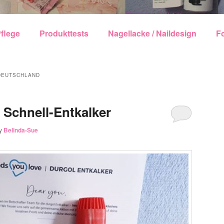
echseln
flege
Produkttests
Nagellacke / Naildesign
F
DEUTSCHLAND
 Schnell-Entkalker
y
Belinda-Sue