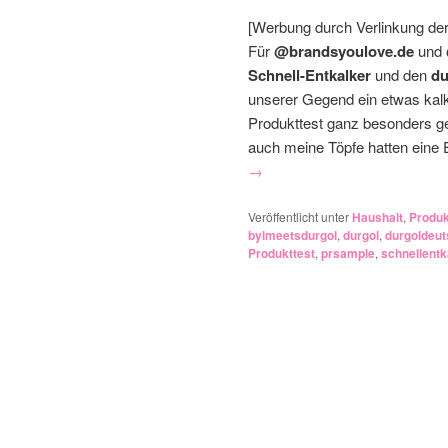
[Werbung durch Verlinkung de
Für
@brandsyoulove.de
und
Schnell-Entkalker
und den
du
unserer Gegend ein etwas kalk
Produkttest ganz besonders g
auch meine Töpfe hatten eine 
→
Veröffentlicht unter
Haushalt
,
Produk
bylmeetsdurgol
,
durgol
,
durgoldeut
Produkttest
,
prsample
,
schnellentk