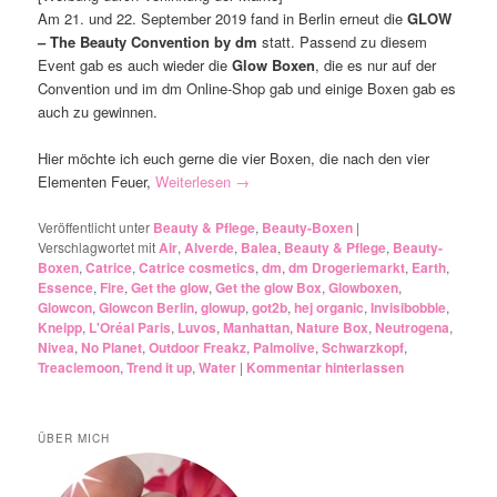
Am 21. und 22. September 2019 fand in Berlin erneut die
GLOW
– The Beauty Convention by dm
statt. Passend zu diesem
Event gab es auch wieder die
Glow Boxen
, die es nur auf der
Convention und im dm Online-Shop gab und einige Boxen gab es
auch zu gewinnen.
Hier möchte ich euch gerne die vier Boxen, die nach den vier
Elementen Feuer,
Weiterlesen
→
Veröffentlicht unter
Beauty & Pflege
,
Beauty-Boxen
|
Verschlagwortet mit
Air
,
Alverde
,
Balea
,
Beauty & Pflege
,
Beauty-
Boxen
,
Catrice
,
Catrice cosmetics
,
dm
,
dm Drogeriemarkt
,
Earth
,
Essence
,
Fire
,
Get the glow
,
Get the glow Box
,
Glowboxen
,
Glowcon
,
Glowcon Berlin
,
glowup
,
got2b
,
hej organic
,
Invisibobble
,
Kneipp
,
L'Oréal Paris
,
Luvos
,
Manhattan
,
Nature Box
,
Neutrogena
,
Nivea
,
No Planet
,
Outdoor Freakz
,
Palmolive
,
Schwarzkopf
,
Treaclemoon
,
Trend it up
,
Water
|
Kommentar hinterlassen
ÜBER MICH