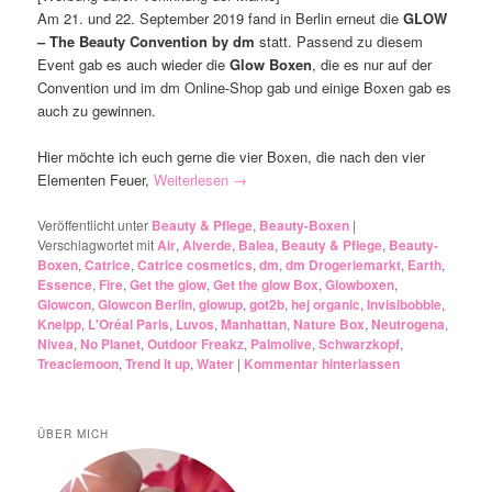
Am 21. und 22. September 2019 fand in Berlin erneut die
GLOW
– The Beauty Convention by dm
statt. Passend zu diesem
Event gab es auch wieder die
Glow Boxen
, die es nur auf der
Convention und im dm Online-Shop gab und einige Boxen gab es
auch zu gewinnen.
Hier möchte ich euch gerne die vier Boxen, die nach den vier
Elementen Feuer,
Weiterlesen
→
Veröffentlicht unter
Beauty & Pflege
,
Beauty-Boxen
|
Verschlagwortet mit
Air
,
Alverde
,
Balea
,
Beauty & Pflege
,
Beauty-
Boxen
,
Catrice
,
Catrice cosmetics
,
dm
,
dm Drogeriemarkt
,
Earth
,
Essence
,
Fire
,
Get the glow
,
Get the glow Box
,
Glowboxen
,
Glowcon
,
Glowcon Berlin
,
glowup
,
got2b
,
hej organic
,
Invisibobble
,
Kneipp
,
L'Oréal Paris
,
Luvos
,
Manhattan
,
Nature Box
,
Neutrogena
,
Nivea
,
No Planet
,
Outdoor Freakz
,
Palmolive
,
Schwarzkopf
,
Treaclemoon
,
Trend it up
,
Water
|
Kommentar hinterlassen
ÜBER MICH