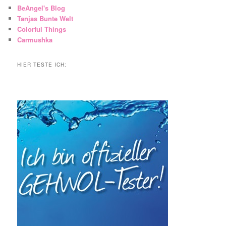
BeAngel's Blog
Tanjas Bunte Welt
Colorful Things
Carmushka
HIER TESTE ICH: