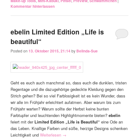
Make-up Tools
,
Mini-Kabuki
,
Pinsel
,
Preview
,
Schwämmchen
|
Kommentar hinterlassen
ebelin Limited Edition „Life is
beautiful“
Posted on
13. Oktober 2015, 21:14
by
Belinda-Sue
Geht es euch auch manchmal so, dass euch die dunklen, tristen
Regentage und die dazugehörige gedeckte Kleidung gegen den
Strich gehen? Bei so viel Farblosigkeit ist es kein Wunder, dass
wir alle im Frühjahr erleichtert aufatmen. Aber warum bis zum
Frühjahr warten? Warum sollte der Herbst keine bunten
Farbtupfer und leuchtenden Highlightmomente bieten?
ebelin
feiert mit der
Limited Edition „Life is Beautiful“
eine Ode an
das Leben. Knallige Farben und süße, herzige Designs schenken
Leichtigkeit und
Weiterlesen
→