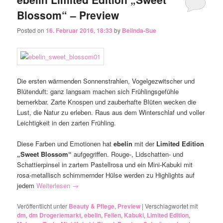
Blossom“ – Preview
Posted on
16. Februar 2016, 18:33
by
Belinda-Sue
Die ersten wärmenden Sonnenstrahlen, Vogelgezwitscher und
Blütenduft: ganz langsam machen sich Frühlingsgefühle
bemerkbar. Zarte Knospen und zauberhafte Blüten wecken die
Lust, die Natur zu erleben. Raus aus dem Winterschlaf und voller
Leichtigkeit in den zarten Frühling.
Diese Farben und Emotionen hat
ebelin
mit der
Limited Edition
„Sweet Blossom“
aufgegriffen. Rouge-, Lidschatten- und
Schattierpinsel in zartem Pastellrosa und ein Mini-Kabuki mit
rosa-metallisch schimmernder Hülse werden zu Highlights auf
jedem
Weiterlesen
→
Veröffentlicht unter
Beauty & Pflege
,
Preview
|
Verschlagwortet mit
dm
,
dm Drogeriemarkt
,
ebelin
,
Feilen
,
Kabuki
,
Limited Edition
,