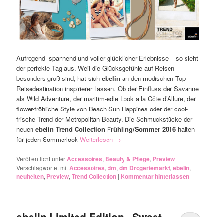
Aufregend, spannend und voller glücklicher Erlebnisse – so sieht
der perfekte Tag aus. Weil die Glücksgefühle auf Reisen
besonders groß sind, hat sich
ebelin
an den modischen Top
Reisedestination inspirieren lassen. Ob der Einfluss der Savanne
als Wild Adventure, der maritim-edle Look a la Côte d’Allure, der
flower-fröhliche Style von Beach Sun Happines oder der cool-
frische Trend der Metropolitan Beauty. Die Schmuckstücke der
neuen
ebelin Trend Collection Frühling/Sommer 2016
halten
für jeden Sommerlook
Weiterlesen
→
Veröffentlicht unter
Accessoires
,
Beauty & Pflege
,
Preview
|
Verschlagwortet mit
Accessoires
,
dm
,
dm Drogeriemarkt
,
ebelin
,
neuheiten
,
Preview
,
Trend Collection
|
Kommentar hinterlassen
ebelin Limited Edition „Sweet