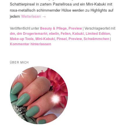
Schattierpinsel in zartem Pastellrosa und ein Mini-Kabuki mit
rosa-metallisch schimmernder Hülse werden zu Highlights auf
jedem
Weiterlesen
→
Veröffentlicht unter
Beauty & Pflege
,
Preview
|
Verschlagwortet mit
dm
,
dm Drogeriemarkt
,
ebelin
,
Feilen
,
Kabuki
,
Limited Edition
,
Make-up Tools
,
Mini-Kabuki
,
Pinsel
,
Preview
,
Schwämmchen
|
Kommentar hinterlassen
ÜBER MICH