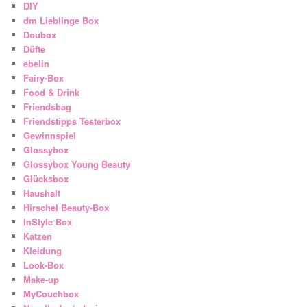
DIY
dm Lieblinge Box
Doubox
Düfte
ebelin
Fairy-Box
Food & Drink
Friendsbag
Friendstipps Testerbox
Gewinnspiel
Glossybox
Glossybox Young Beauty
Glücksbox
Haushalt
Hirschel Beauty-Box
InStyle Box
Katzen
Kleidung
Look-Box
Make-up
MyCouchbox