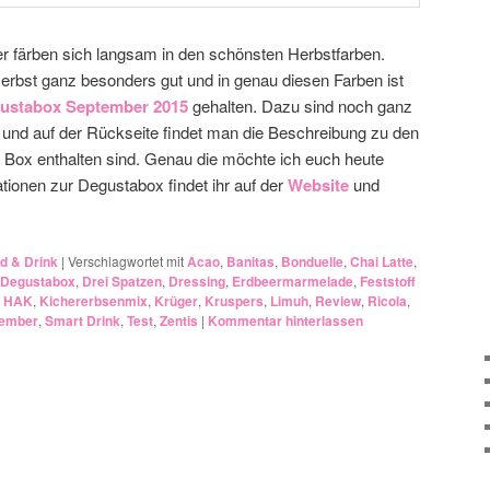
ter färben sich langsam in den schönsten Herbstfarben.
Herbst ganz besonders gut und in genau diesen Farben ist
ustabox September 2015
gehalten. Dazu sind noch ganz
t und auf der Rückseite findet man die Beschreibung zu den
r Box enthalten sind. Genau die möchte ich euch heute
ationen zur Degustabox findet ihr auf der
Website
und
d & Drink
|
Verschlagwortet mit
Acao
,
Banitas
,
Bonduelle
,
Chai Latte
,
Degustabox
,
Drei Spatzen
,
Dressing
,
Erdbeermarmelade
,
Feststoff
,
HAK
,
Kichererbsenmix
,
Krüger
,
Kruspers
,
Limuh
,
Review
,
Ricola
,
ember
,
Smart Drink
,
Test
,
Zentis
|
Kommentar hinterlassen