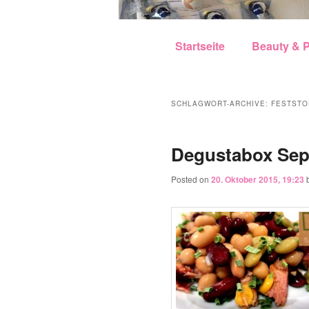
Hauptmenü
Zum Inhalt wechseln
Zum sekundären Inhalt w
Startseite
Beauty & P
SCHLAGWORT-ARCHIVE:
FESTSTO
Degustabox Sep
Posted on
20. Oktober 2015, 19:23