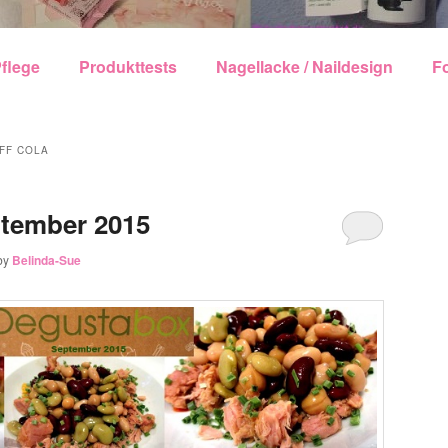
echseln
flege
Produkttests
Nagellacke / Naildesign
F
FF COLA
tember 2015
by
Belinda-Sue