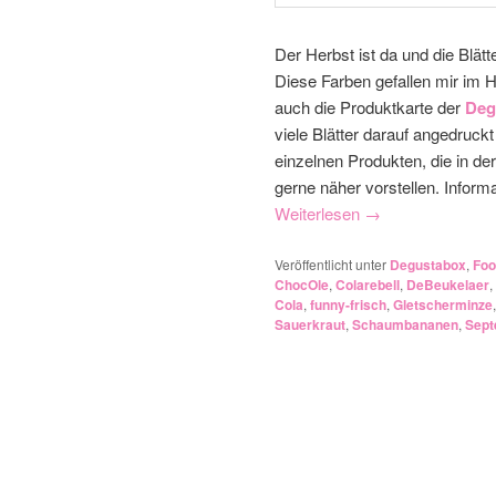
Der Herbst ist da und die Blät
Diese Farben gefallen mir im 
auch die Produktkarte der
Deg
viele Blätter darauf angedruck
einzelnen Produkten, die in de
gerne näher vorstellen. Inform
Weiterlesen
→
Veröffentlicht unter
Degustabox
,
Foo
ChocOle
,
Colarebell
,
DeBeukelaer
,
Cola
,
funny-frisch
,
Gletscherminze
Sauerkraut
,
Schaumbananen
,
Sept