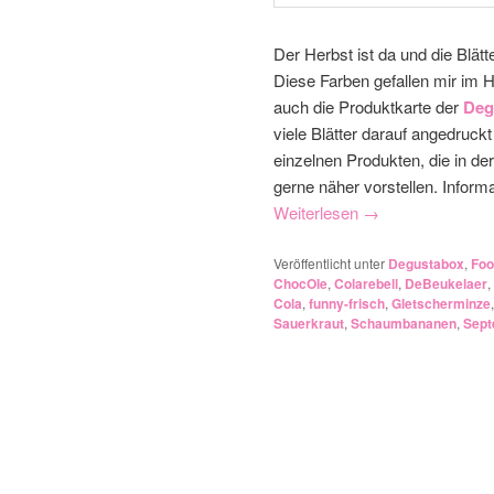
Der Herbst ist da und die Blät
Diese Farben gefallen mir im 
auch die Produktkarte der
Deg
viele Blätter darauf angedruck
einzelnen Produkten, die in de
gerne näher vorstellen. Inform
Weiterlesen
→
Veröffentlicht unter
Degustabox
,
Foo
ChocOle
,
Colarebell
,
DeBeukelaer
,
Cola
,
funny-frisch
,
Gletscherminze
Sauerkraut
,
Schaumbananen
,
Sept