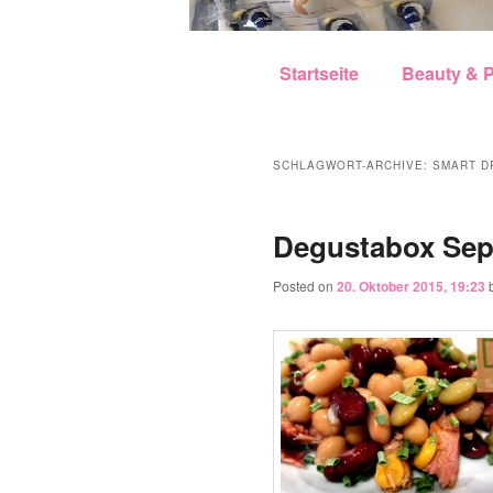
Hauptmenü
Zum Inhalt wechseln
Zum sekundären Inhalt w
Startseite
Beauty & P
SCHLAGWORT-ARCHIVE:
SMART D
Degustabox Sep
Posted on
20. Oktober 2015, 19:23