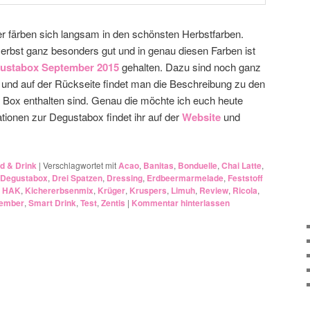
ter färben sich langsam in den schönsten Herbstfarben.
Herbst ganz besonders gut und in genau diesen Farben ist
ustabox September 2015
gehalten. Dazu sind noch ganz
t und auf der Rückseite findet man die Beschreibung zu den
r Box enthalten sind. Genau die möchte ich euch heute
ationen zur Degustabox findet ihr auf der
Website
und
d & Drink
|
Verschlagwortet mit
Acao
,
Banitas
,
Bonduelle
,
Chai Latte
,
Degustabox
,
Drei Spatzen
,
Dressing
,
Erdbeermarmelade
,
Feststoff
,
HAK
,
Kichererbsenmix
,
Krüger
,
Kruspers
,
Limuh
,
Review
,
Ricola
,
ember
,
Smart Drink
,
Test
,
Zentis
|
Kommentar hinterlassen