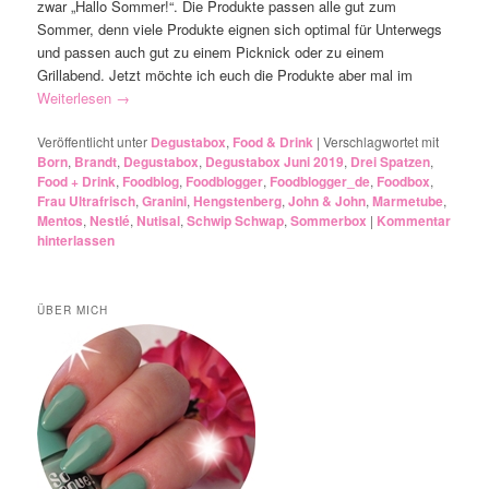
zwar „Hallo Sommer!“. Die Produkte passen alle gut zum
Sommer, denn viele Produkte eignen sich optimal für Unterwegs
und passen auch gut zu einem Picknick oder zu einem
Grillabend. Jetzt möchte ich euch die Produkte aber mal im
Weiterlesen
→
Veröffentlicht unter
Degustabox
,
Food & Drink
|
Verschlagwortet mit
Born
,
Brandt
,
Degustabox
,
Degustabox Juni 2019
,
Drei Spatzen
,
Food + Drink
,
Foodblog
,
Foodblogger
,
Foodblogger_de
,
Foodbox
,
Frau Ultrafrisch
,
Granini
,
Hengstenberg
,
John & John
,
Marmetube
,
Mentos
,
Nestlé
,
Nutisal
,
Schwip Schwap
,
Sommerbox
|
Kommentar
hinterlassen
ÜBER MICH