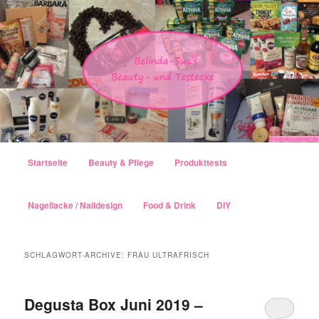
Hauptmenü
Startseite
Beauty & Pflege
Produkttests
Zum Inhalt wechseln
Zum sekundären Inhalt wechseln
Nagellacke / Naildesign
Food & Drink
DIY
SCHLAGWORT-ARCHIVE:
FRAU ULTRAFRISCH
Degusta Box Juni 2019 –