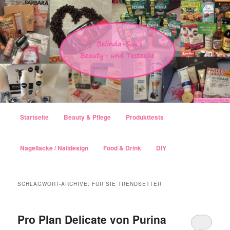
Hauptmenü
Startseite
Beauty & Pflege
Produkttests
Zum Inhalt wechseln
Zum sekundären Inhalt wechseln
Nagellacke / Naildesign
Food & Drink
DIY
SCHLAGWORT-ARCHIVE:
FÜR SIE TRENDSETTER
Pro Plan Delicate von Purina