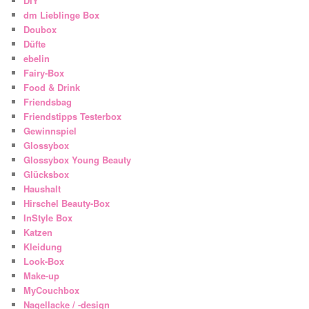
DIY
dm Lieblinge Box
Doubox
Düfte
ebelin
Fairy-Box
Food & Drink
Friendsbag
Friendstipps Testerbox
Gewinnspiel
Glossybox
Glossybox Young Beauty
Glücksbox
Haushalt
Hirschel Beauty-Box
InStyle Box
Katzen
Kleidung
Look-Box
Make-up
MyCouchbox
Nagellacke / -design